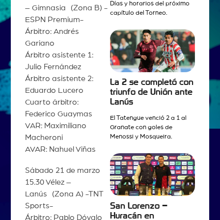
Días y horarios del próximo
– Gimnasia (Zona B) -
capítulo del Torneo.
ESPN Premium-
Árbitro: Andrés
Gariano
Árbitro asistente 1:
Julio Fernández
Árbitro asistente 2:
La 2 se completó con
Eduardo Lucero
triunfo de Unión ante
Lanús
Cuarto árbitro:
Federico Guaymas
El Tatengue venció 2 a 1 al
VAR: Maximiliano
Granate con goles de
Macheroni
Menossi y Mosqueira.
AVAR: Nahuel Viñas
Sábado 21 de marzo
15.30 Vélez –
Lanús (Zona A) -TNT
Sports-
San Lorenzo –
Huracán en
Árbitro: Pablo Dóvalo