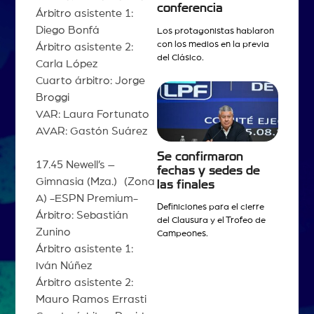
conferencia
Árbitro asistente 1:
Diego Bonfá
Los protagonistas hablaron
con los medios en la previa
Árbitro asistente 2:
del Clásico.
Carla López
Cuarto árbitro: Jorge
Broggi
VAR: Laura Fortunato
AVAR: Gastón Suárez
Se confirmaron
17.45 Newell’s –
fechas y sedes de
Gimnasia (Mza.) (Zona
las finales
A) -ESPN Premium-
Definiciones para el cierre
Árbitro: Sebastián
del Clausura y el Trofeo de
Zunino
Campeones.
Árbitro asistente 1:
Iván Núñez
Árbitro asistente 2:
Mauro Ramos Errasti