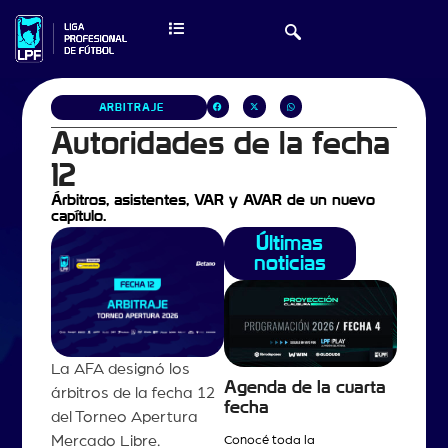
ARBITRAJE
Autoridades de la fecha
12
Árbitros, asistentes, VAR y AVAR de un nuevo
capítulo.
Últimas
noticias
La AFA designó los
Agenda de la cuarta
árbitros de la fecha 12
fecha
del Torneo Apertura
Mercado Libre.
Conocé toda la