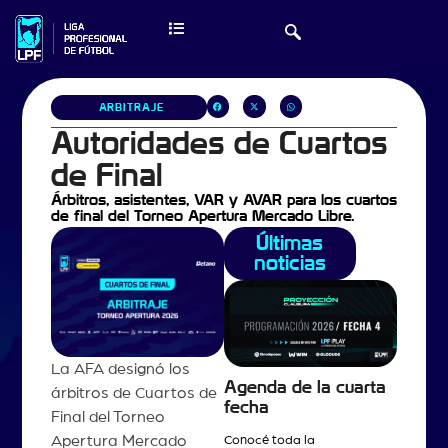
ARBITRAJE
Autoridades de Cuartos
de Final
Árbitros, asistentes, VAR y AVAR para los cuartos
de final del Torneo Apertura Mercado Libre.
Últimas
noticias
La AFA designó los
Agenda de la cuarta
árbitros de Cuartos de
fecha
Final del Torneo
Apertura Mercado
Conocé toda la