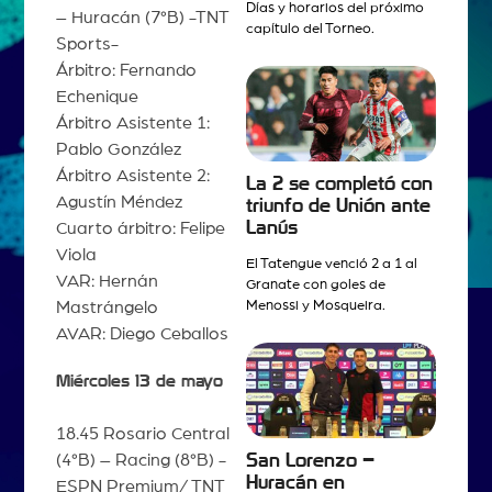
Días y horarios del próximo
– Huracán (7°B) -TNT
capítulo del Torneo.
Sports-
Árbitro: Fernando
Echenique
Árbitro Asistente 1:
Pablo González
Árbitro Asistente 2:
La 2 se completó con
Agustín Méndez
triunfo de Unión ante
Lanús
Cuarto árbitro: Felipe
Viola
El Tatengue venció 2 a 1 al
VAR: Hernán
Granate con goles de
Mastrángelo
Menossi y Mosqueira.
AVAR: Diego Ceballos
Miércoles 13 de mayo
18.45 Rosario Central
(4°B) – Racing (8°B) -
San Lorenzo –
Huracán en
ESPN Premium/ TNT