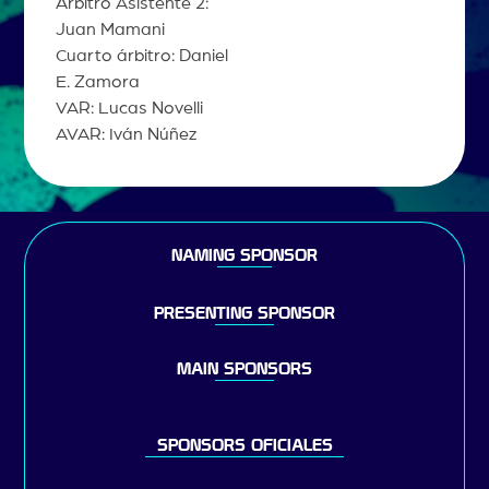
Árbitro Asistente 2:
Juan Mamani
Cuarto árbitro: Daniel
E. Zamora
VAR: Lucas Novelli
AVAR: Iván Núñez
NAMING SPONSOR
PRESENTING SPONSOR
MAIN SPONSORS
SPONSORS OFICIALES