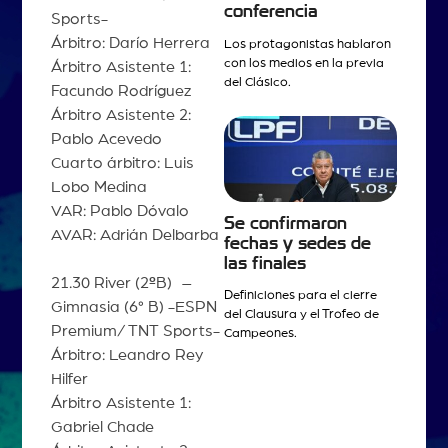
conferencia
Sports-
Árbitro: Darío Herrera
Los protagonistas hablaron
con los medios en la previa
Árbitro Asistente 1:
del Clásico.
Facundo Rodríguez
Árbitro Asistente 2:
Pablo Acevedo
Cuarto árbitro: Luis
Lobo Medina
VAR: Pablo Dóvalo
Se confirmaron
AVAR: Adrián Delbarba
fechas y sedes de
las finales
21.30 River (2
º
B) –
Definiciones para el cierre
Gimnasia (6° B) -ESPN
del Clausura y el Trofeo de
Premium/ TNT Sports-
Campeones.
Árbitro: Leandro Rey
Hilfer
Árbitro Asistente 1:
Gabriel Chade