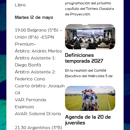
programación del próximo
Libre.
capítulo del Torneo Clausura
de Proyección.
Martes 12 de mayo
19.00 Belgrano (5°B) –
Unión (8°A) -ESPN
Premium-
Árbitro: Andrés Merlos
Definiciones
Árbitro Asistente 1:
temporada 2027
Diego Bonfá
En la reunión del Comité
Árbitro Asistente 2:
Ejecutivo del miércoles 5 de
Federico Cano
Cuarto árbitro: Joaquín
Gil
VAR: Fernando
Espinoza
AVAR: Salomé Di Iorio
Agenda de la 20 de
juveniles
21.30 Argentinos (3°B)