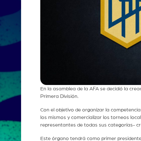
En la asamblea de la AFA se decidió la creac
Primera División.
Con el objetivo de organizar la competencia
los mismos y comercializar los torneos local
representantes de todas sus categorías- c
Este órgano tendrá como primer presiden