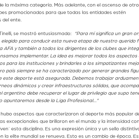
de la máxima categoría. Más adelante, con el ascenso de otr
ubes promocionados para que todas las entidades estén
 del ente.
o Tinelli, se mostró entusiasmado:
“Para mí significa un gran or
elegido para conducir esta nueva etapa de nuestro querido f
a AFA y también a todos los dirigentes de los clubes que integ
pensamos implementar. La idea es mejorar todos los aspectos 
s para las instituciones y brindarles a los simpatizantes mej
tro país siempre se ha caracterizado por generar grandes figu
a de este deporte está asegurada. Debemos trabajar arduamen
rneos dinámicos y crear infraestructuras sólidas, que acompa
l argentino debe recuperar el lugar de privilegio que supo ten
eso apuntaremos desde la Liga Profesional…”
i hubo aspectos que caracterizaron al deporte más popular de
tas excepcionales que brillaron en el mundo y la intensidad co
n¨ esta disciplina. Es una expresión única y un sello distintivo
en la elite mundial se renueva. Esto es un cambio de época. Es