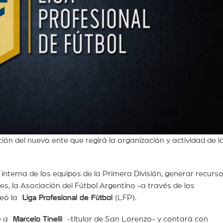
ión del nuevo ente que regirá la organización y actividad de l
 interna de los equipos de la Primera División, generar recurs
es, la Asociación del Fútbol Argentino -a través de los
reó la
Liga Profesional de Fútbol
(LFP).
te a
Marcelo Tinelli
-titular de San Lorenzo- y contará con