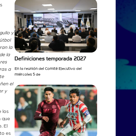
os
gullo y
útbol
ran la
de la
Definiciones temporada 2027
ores
ras a
En la reunión del Comité Ejecutivo del
miércoles 5 de
te
ñen el
er y
 los
n que
. El
to es