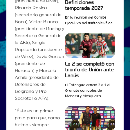
(presidente de River),
Definiciones
Ricardo Rosica
temporada 2027
(secretario general de
En la reunión del Comité
Boca), Víctor Blanco
Ejecutivo del miércoles 5 de
(presidente de Racing y
Secretario General de
la AFA), Sergio
Rapisarda (presidente
de Vélez), David Garzón
(presidente de
La 2 se completó con
triunfo de Unión ante
Huracán) y Marcelo
Lanús
Achile (presidente de
Defensores de
El Tatengue venció 2 a 1 al
Granate con goles de
Belgrano y Pro
Menossi y Mosqueira.
Secretario AFA).
“Éste es un primer
paso para que, como
hicimos siempre,