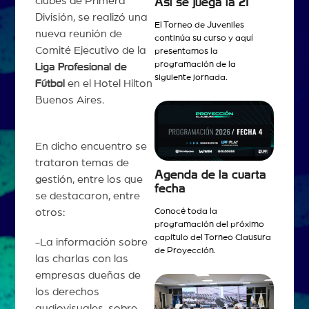
clubes de Primera
Así se juega la 21
División, se realizó una
El Torneo de Juveniles
nueva reunión de
continúa su curso y aquí
Comité Ejecutivo de la
presentamos la
programación de la
Liga Profesional de
siguiente jornada.
Fútbol
en el Hotel Hilton
Buenos Aires.
En dicho encuentro se
trataron temas de
Agenda de la cuarta
gestión, entre los que
fecha
se destacaron, entre
Conocé toda la
otros:
programación del próximo
capítulo del Torneo Clausura
-La información sobre
de Proyección.
las charlas con las
empresas dueñas de
los derechos
audiovisuales, sobre