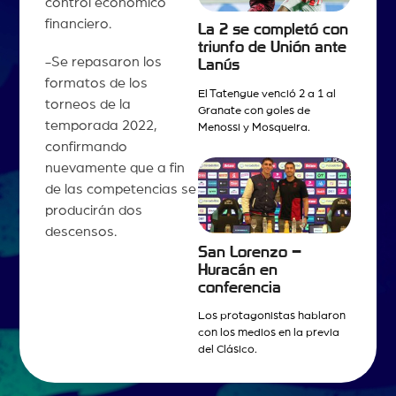
control económico
financiero.
La 2 se completó con
triunfo de Unión ante
-Se repasaron los
Lanús
formatos de los
El Tatengue venció 2 a 1 al
torneos de la
Granate con goles de
temporada 2022,
Menossi y Mosqueira.
confirmando
nuevamente que a fin
de las competencias se
producirán dos
descensos.
San Lorenzo –
Huracán en
conferencia
Los protagonistas hablaron
con los medios en la previa
del Clásico.