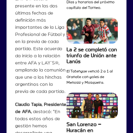
Días y horarios del próximo
presente en las dos
capítulo del Torneo.
últimas fechas de
definición más
importantes de la Liga
Profesional de Fútbol y
en la previa de cada
partido. Este acuerdo
La 2 se completó con
triunfo de Unión ante
da inicio a la relación
Lanús
entre AFA y LAY´S®,
ampliando la comunión
El Tatengue venció 2 a 1 al
que une a los hinchas
Granate con goles de
Menossi y Mosqueira.
argentinos con la
previa de cada partido.
Claudio Tapia, Presidente
de AFA,
destacó: “En
todos estos años de
San Lorenzo –
gestión hemos
Huracán en
desarrollado una