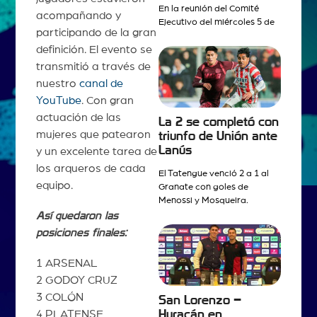
En la reunión del Comité
acompañando y
Ejecutivo del miércoles 5 de
participando de la gran
definición. El evento se
transmitió a través de
nuestro
canal de
YouTube
. Con gran
actuación de las
La 2 se completó con
mujeres que patearon
triunfo de Unión ante
Lanús
y un excelente tarea de
los arqueros de cada
El Tatengue venció 2 a 1 al
equipo.
Granate con goles de
Menossi y Mosqueira.
Así quedaron las
posiciones finales:
1 ARSENAL
2 GODOY CRUZ
3 COLÓN
San Lorenzo –
Huracán en
4 PLATENSE