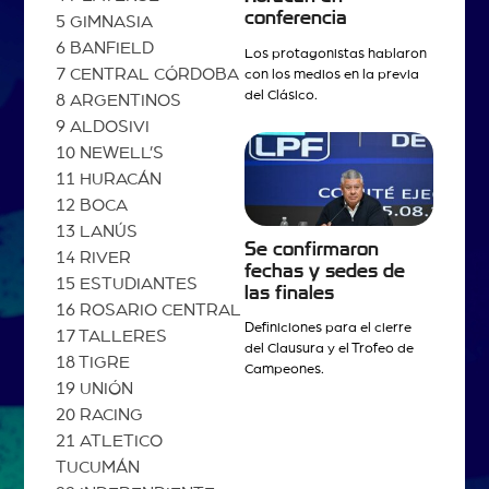
conferencia
5 GIMNASIA
6 BANFIELD
Los protagonistas hablaron
7 CENTRAL CÓRDOBA
con los medios en la previa
del Clásico.
8 ARGENTINOS
9 ALDOSIVI
10 NEWELL’S
11 HURACÁN
12 BOCA
13 LANÚS
Se confirmaron
14 RIVER
fechas y sedes de
15 ESTUDIANTES
las finales
16 ROSARIO CENTRAL
Definiciones para el cierre
17 TALLERES
del Clausura y el Trofeo de
18 TIGRE
Campeones.
19 UNIÓN
20 RACING
21 ATLETICO
TUCUMÁN