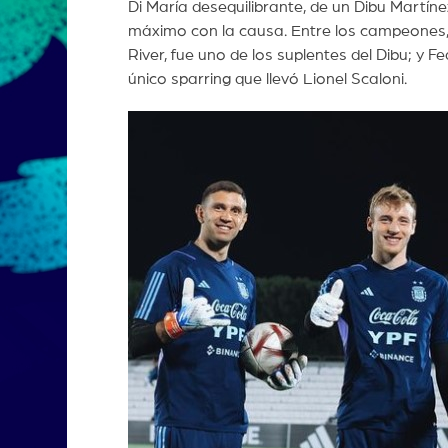
Di María desequilibrante, de un Dibu Martín
máximo con la causa. Entre los campeones,
River, fue uno de los suplentes del Dibu; y 
único sparring que llevó Lionel Scaloni.