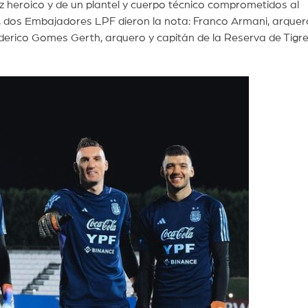
ez heroico y de un plantel y cuerpo técnico comprometidos al
 dos Embajadores LPF dieron la nota: Franco Armani, arquer
Federico Gomes Gerth, arquero y capitán de la Reserva de Tigre,