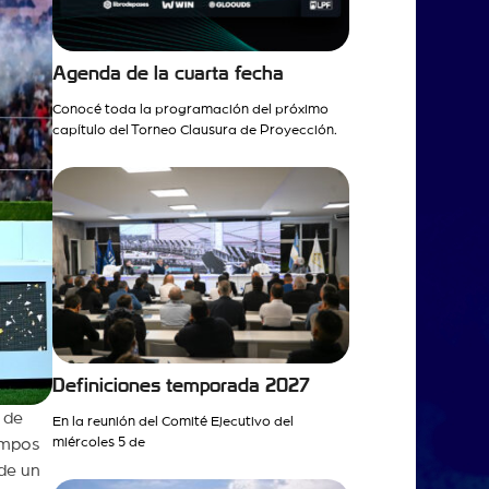
Agenda de la cuarta fecha
Conocé toda la programación del próximo
capítulo del Torneo Clausura de Proyección.
Definiciones temporada 2027
 de
En la reunión del Comité Ejecutivo del
miércoles 5 de
iempos
 de un