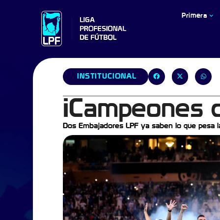
Primera
INSTITUCIONAL
¡Campeones d
Dos Embajadores LPF ya saben lo que pesa l