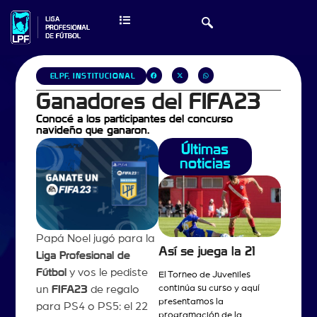
ELPF
,
INSTITUCIONAL
Ganadores del FIFA23
Conocé a los participantes del concurso
navideño que ganaron.
Últimas
noticias
Papá Noel jugó para la
Así se juega la 21
Liga Profesional de
Fútbol
y vos le pediste
El Torneo de Juveniles
continúa su curso y aquí
un
FIFA23
de regalo
presentamos la
para PS4 o PS5: el 22
programación de la