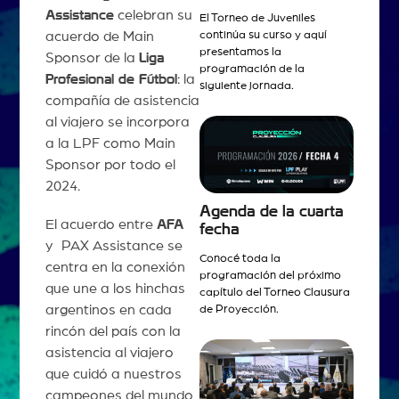
Assistance
celebran su
El Torneo de Juveniles
continúa su curso y aquí
acuerdo de Main
presentamos la
Sponsor de la
Liga
programación de la
Profesional de Fútbol
: la
siguiente jornada.
compañía de asistencia
al viajero se incorpora
a la LPF como Main
Sponsor por todo el
2024.
Agenda de la cuarta
El acuerdo entre
AFA
fecha
y PAX Assistance se
Conocé toda la
centra en la conexión
programación del próximo
que une a los hinchas
capítulo del Torneo Clausura
argentinos en cada
de Proyección.
rincón del país con la
asistencia al viajero
que cuidó a nuestros
campeones del mundo