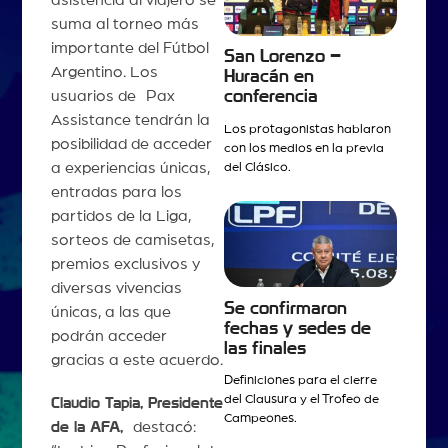
suma al torneo más
importante del Fútbol
San Lorenzo –
Argentino. Los
Huracán en
usuarios de Pax
conferencia
Assistance tendrán la
Los protagonistas hablaron
posibilidad de acceder
con los medios en la previa
a experiencias únicas,
del Clásico.
entradas para los
partidos de la Liga,
sorteos de camisetas,
premios exclusivos y
diversas vivencias
Se confirmaron
únicas, a las que
fechas y sedes de
podrán acceder
las finales
gracias a este acuerdo.
Definiciones para el cierre
del Clausura y el Trofeo de
Claudio Tapia, Presidente
Campeones.
de la AFA,
destacó: