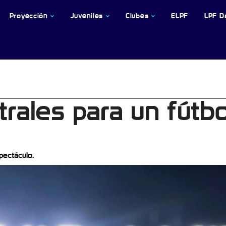
Proyección
Juveniles
Clubes
ELPF
LPF D
trales para un fútbo
pectáculo.