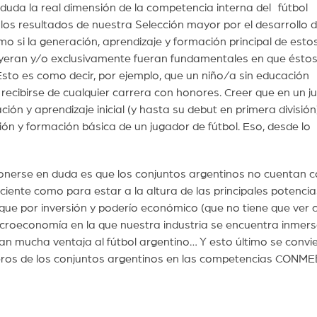
duda la real dimensión de la competencia interna del fútbol
los resultados de nuestra Selección mayor por el desarrollo 
o si la generación, aprendizaje y formación principal de esto
uyeran y/o exclusivamente fueran fundamentales en que ésto
Esto es como decir, por ejemplo, que un niño/a sin educación
 recibirse de cualquier carrera con honores. Creer que en un 
ción y aprendizaje inicial (y hasta su debut en primera división)
ón y formación básica de un jugador de fútbol. Eso, desde lo
ponerse en duda es que los conjuntos argentinos no cuentan c
iciente como para estar a la altura de las principales potencia
e por inversión y poderío económico (que no tiene que ver c
macroeconomía en la que nuestra industria se encuentra inmers
acan mucha ventaja al fútbol argentino… Y esto último se convi
eros de los conjuntos argentinos en las competencias CONM