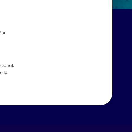
Sur
cional,
e la