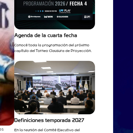
Agenda de la cuarta fecha
Conocé toda la programación del próximo
capítulo del Torneo Clausura de Proyección.
Definiciones temporada 2027
os
En la reunión del Comité Ejecutivo del