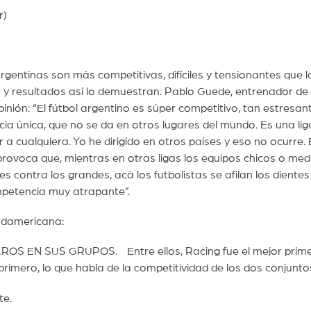
r)
gentinas son más competitivas, difíciles y tensionantes que l
 y resultados así lo demuestran. Pablo Guede, entrenador de
inión: “El fútbol argentino es súper competitivo, tan estresan
única, que no se da en otros lugares del mundo. Es una lig
r a cualquiera. Yo he dirigido en otros países y eso no ocurre. 
o provoca que, mientras en otras ligas los equipos chicos o me
s contra los grandes, acá los futbolistas se afilan los dientes
mpetencia muy atrapante”.
mericana:
 1ROS EN SUS GRUPOS. Entre ellos, Racing fue el mejor prim
rimero, lo que habla de la competitividad de los dos conjunto
te.