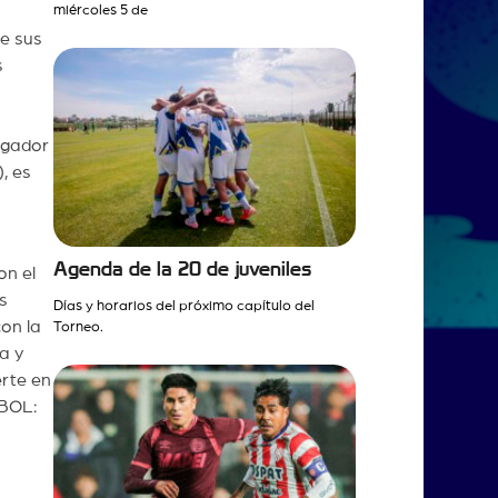
miércoles 5 de
de sus
s
s
jugador
, es
Agenda de la 20 de juveniles
on el
s
Días y horarios del próximo capítulo del
on la
Torneo.
a y
erte en
EBOL: