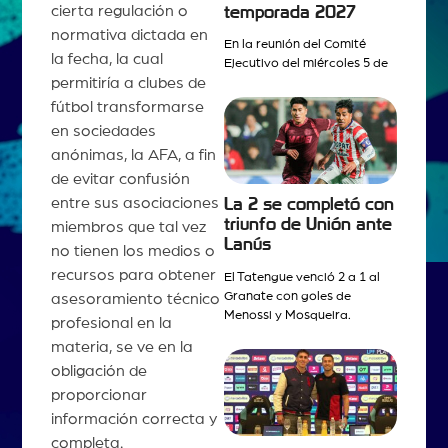
cierta regulación o
temporada 2027
normativa dictada en
En la reunión del Comité
la fecha, la cual
Ejecutivo del miércoles 5 de
permitiría a clubes de
fútbol transformarse
en sociedades
anónimas, la AFA, a fin
de evitar confusión
entre sus asociaciones
La 2 se completó con
triunfo de Unión ante
miembros que tal vez
Lanús
no tienen los medios o
recursos para obtener
El Tatengue venció 2 a 1 al
Granate con goles de
asesoramiento técnico
Menossi y Mosqueira.
profesional en la
materia, se ve en la
obligación de
proporcionar
información correcta y
completa.