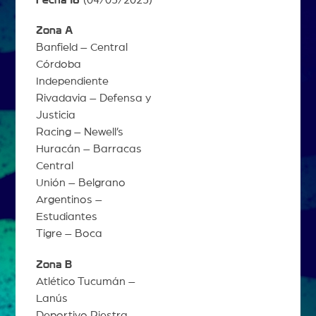
Fecha 16
(04/05/2025)
Zona A
Banfield – Central
Córdoba
Independiente
Rivadavia – Defensa y
Justicia
Racing – Newell’s
Huracán – Barracas
Central
Unión – Belgrano
Argentinos –
Estudiantes
Tigre – Boca
Zona B
Atlético Tucumán –
Lanús
Deportivo Riestra –