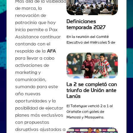
Más allá de la visibilidad
de marca, la
renovación de
Definiciones
patrocinio que hoy
temporada 2027
inicia permite a Pax
Assistance continuar
En la reunión del Comité
Ejecutivo del miércoles 5 de
contando con el
respaldo de la
AFA
para llevar a cabo
activaciones de
marketing y
comunicación,
La 2 se completó con
sumando para este
triunfo de Unión ante
año nuevas
Lanús
oportunidades y la
El Tatengue venció 2 a 1 al
posibilidad de ejecutar
Granate con goles de
planes más exclusivos
Menossi y Mosqueira.
con propuestas
disruptivas ajustadas a