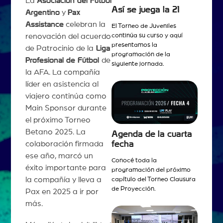
La
Asociación del Fútbol
Así se juega la 21
Argentino
y
Pax
Assistance
celebran la
El Torneo de Juveniles
continúa su curso y aquí
renovación del acuerdo
presentamos la
de Patrocinio de la
Liga
programación de la
Profesional de Fútbol
de
siguiente jornada.
la AFA. La compañía
líder en asistencia al
viajero continúa como
Main Sponsor durante
el próximo Torneo
Betano 2025. La
Agenda de la cuarta
fecha
colaboración firmada
ese año, marcó un
Conocé toda la
éxito importante para
programación del próximo
la compañía y lleva a
capítulo del Torneo Clausura
de Proyección.
Pax en 2025 a ir por
más.