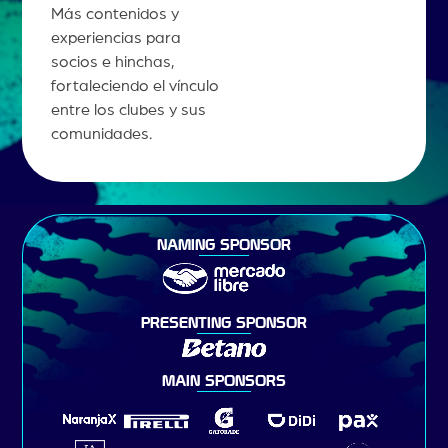
Más contenidos y
experiencias para
socios e hinchas,
fortaleciendo el vínculo
entre los clubes y sus
comunidades.
NAMING SPONSOR
PRESENTING SPONSOR
MAIN SPONSORS