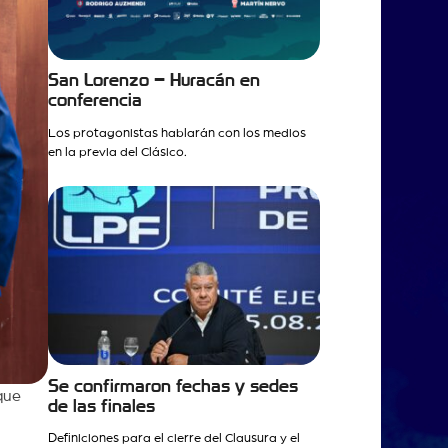
San Lorenzo – Huracán en
conferencia
Los protagonistas hablarán con los medios
en la previa del Clásico.
Se confirmaron fechas y sedes
que
de las finales
Definiciones para el cierre del Clausura y el