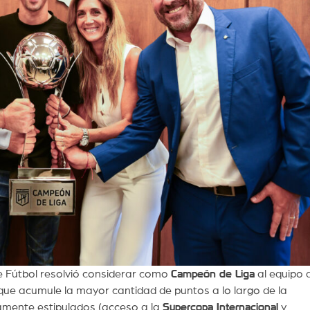
de Fútbol resolvió considerar como
Campeón de Liga
al equipo 
al que acumule la mayor cantidad de puntos a lo largo de la
amente estipulados (acceso a la
Supercopa Internacional
y