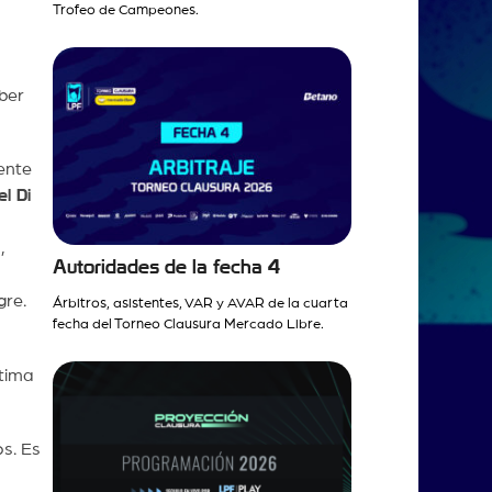
Trofeo de Campeones.
aber
ente
l Di
,
Autoridades de la fecha 4
gre.
Árbitros, asistentes, VAR y AVAR de la cuarta
fecha del Torneo Clausura Mercado Libre.
ltima
s. Es