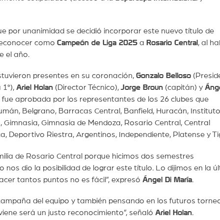
que por unanimidad se decidió incorporar este nuevo título de
 reconocer como
Campeón de Liga 2025
a
Rosario Central
, al h
 el año.
estuvieron presentes en su coronación,
Gonzalo Belloso
(Presid
 1°),
Ariel Holan
(Director Técnico),
Jorge Broun
(capitán) y
Ánge
 fue aprobada por los representantes de los 26 clubes que
ucumán, Belgrano, Barracas Central, Banfield, Huracán, Instituto
to, Gimnasia, Gimnasia de Mendoza, Rosario Central, Central
a, Deportivo Riestra, Argentinos, Independiente, Platense y Ti
milia de Rosario Central porque hicimos dos semestres
nos dio la posibilidad de lograr este título. Lo dijimos en la ú
er tantos puntos no es fácil”, expresó
Ángel Di María
.
campaña del equipo y también pensando en los futuros torneo
 viene será un justo reconocimiento”, señaló
Ariel Holan
.