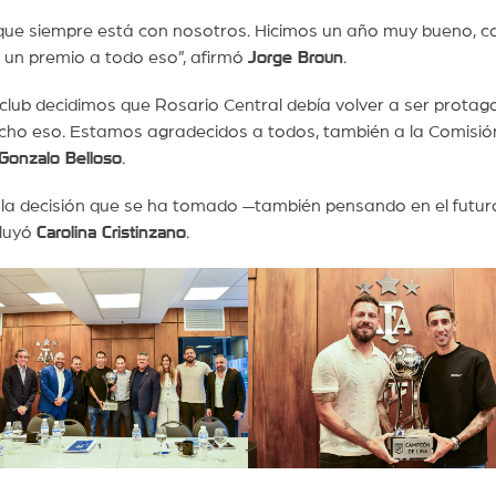
 que siempre está con nosotros. Hicimos un año muy bueno, c
s un premio a todo eso”, afirmó
Jorge Broun
.
lub decidimos que Rosario Central debía volver a ser protago
mucho eso. Estamos agradecidos a todos, también a la Comisió
Gonzalo Belloso
.
 la decisión que se ha tomado —también pensando en el futu
cluyó
Carolina Cristinzano
.