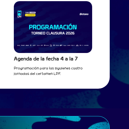
Agenda de la fecha 4 a la 7
Programación para las siguienes cuatro
jornadas del certamen LPF.