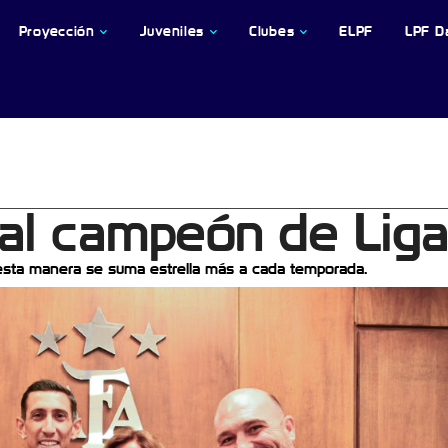
Proyección
Juveniles
Clubes
ELPF
LPF D
ral campeón de Lig
e esta manera se suma estrella más a cada temporada.