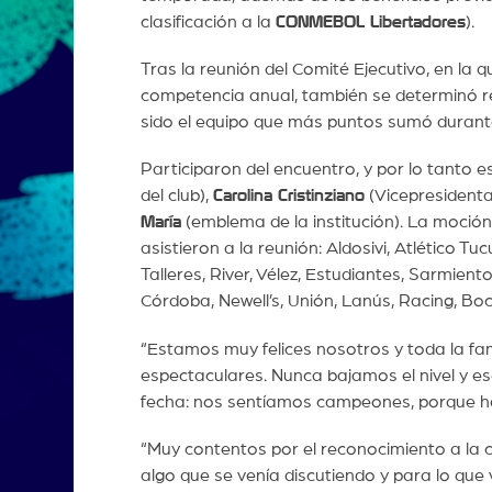
clasificación a la
CONMEBOL Libertadores
).
Tras la reunión del Comité Ejecutivo, en la 
competencia anual, también se determinó
sido el equipo que más puntos sumó durante
Participaron del encuentro, y por lo tanto 
del club),
Carolina Cristinziano
(Vicepresidenta
María
(emblema de la institución). La moción
asistieron a la reunión: Aldosivi, Atlético T
Talleres, River, Vélez, Estudiantes, Sarmien
Córdoba, Newell’s, Unión, Lanús, Racing, Boc
“Estamos muy felices nosotros y toda la fa
espectaculares. Nunca bajamos el nivel y eso 
fecha: nos sentíamos campeones, porque hac
“Muy contentos por el reconocimiento a la 
algo que se venía discutiendo y para lo que