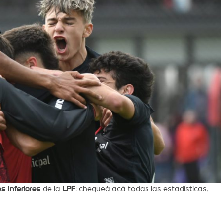
es Inferiores
de la
LPF
: chequeá acá todas las estadísticas.