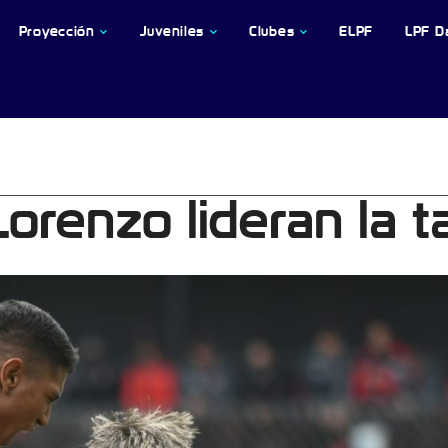
Proyección
Juveniles
Clubes
ELPF
LPF D
orenzo lideran la t