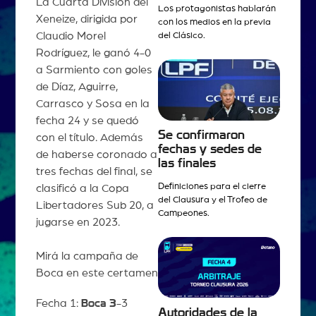
La Cuarta División del
Los protagonistas hablarán
Xeneize, dirigida por
con los medios en la previa
Claudio Morel
del Clásico.
Rodríguez, le ganó 4-0
a Sarmiento con goles
de Díaz, Aguirre,
Carrasco y Sosa en la
fecha 24 y se quedó
Se confirmaron
con el título. Además
fechas y sedes de
de haberse coronado a
las finales
tres fechas del final, se
Definiciones para el cierre
clasificó a la Copa
del Clausura y el Trofeo de
Libertadores Sub 20, a
Campeones.
jugarse en 2023.
Mirá la campaña de
Boca en este certamen
Fecha 1:
Boca 3
-3
Autoridades de la