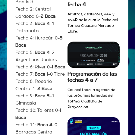
Banfield
fecha 4
Fecha 2: Central
Árbitros, asistentes, VAR y
Córdoba 0-
2 Boca
AVAR de la cuarta fecha del
Fecha 3:
Boca 4
-1
Torneo Clausura Mercado
Patronato
Libre.
Fecha 4: Huracán 0-
3
Boca
Fecha 5:
Boca 4
-2
Argentinos Juniors
Fecha 6: River 0-
1 Boca
Programación de las
Fecha 7:
Boca 1
-0 Tigre
fechas 4 a 7
Fecha 8: Rosario
Central 1-
2 Boca
Conocé toda la agenda de
Fecha 9:
Boca 3
-1
las próximas jornadas del
Torneo Clausura de
Gimnasia
Proyección.
Fecha 10: Talleres 0-
1
Boca
Fecha 11:
Boca 4
-0
Barracas Central