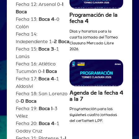
Fecha 12: Arsenal 0-
1
Boca
Programación de la
Fecha 13:
Boca 4
-0
fecha 4
Colón
Días y horarios para la
Fecha 14:
cuarta jornada del Torneo
Independiente 1-
2 Boca
Clausura Mercado Libre
Fecha 15:
Boca 3
-1
2026.
Lanús
Fecha 16: Atlético
Tucumán 0-
1 Boca
Fecha 17:
Boca 4
-1
Aldosivi
Agenda de la fecha 4
Fecha 18: San Lorenzo
a la 7
0-
0 Boca
Fecha 19:
Boca 1
-3
Programación para las
siguienes cuatro jornadas
Vélez
del certamen LPF.
Fecha 20:
Boca 4
-1
Godoy Cruz
Fecha 21: Platense 1-
1