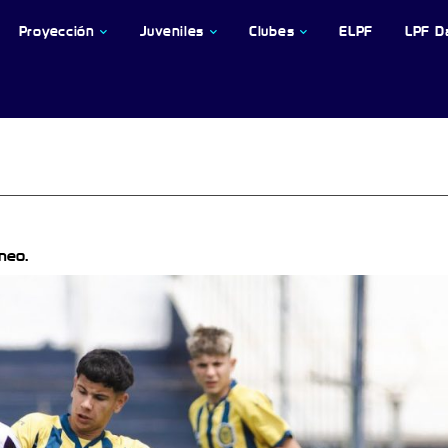
Proyección
Juveniles
Clubes
ELPF
LPF D
neo.