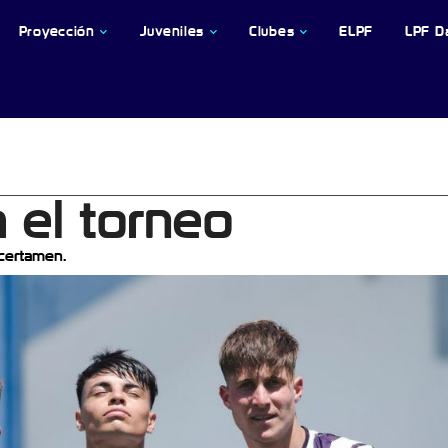
Proyección
Juveniles
Clubes
ELPF
LPF D
a el torneo
 certamen.