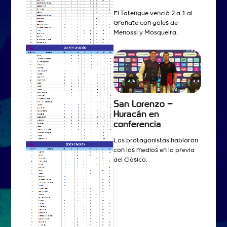
El Tatengue venció 2 a 1 al
Granate con goles de
Menossi y Mosqueira.
San Lorenzo –
Huracán en
conferencia
Los protagonistas hablaron
con los medios en la previa
del Clásico.