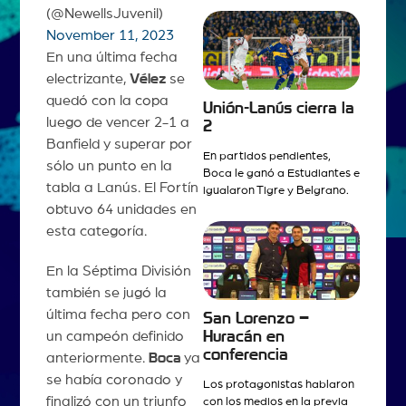
(@NewellsJuvenil)
November 11, 2023
En una última fecha
electrizante,
Vélez
se
quedó con la copa
Unión-Lanús cierra la
luego de vencer 2-1 a
2
Banfield y superar por
En partidos pendientes,
sólo un punto en la
Boca le ganó a Estudiantes e
tabla a Lanús. El Fortín
igualaron Tigre y Belgrano.
obtuvo 64 unidades en
esta categoría.
En la Séptima División
también se jugó la
última fecha pero con
San Lorenzo –
un campeón definido
Huracán en
conferencia
anteriormente.
Boca
ya
se había coronado y
Los protagonistas hablaron
finalizó con un triunfo
con los medios en la previa