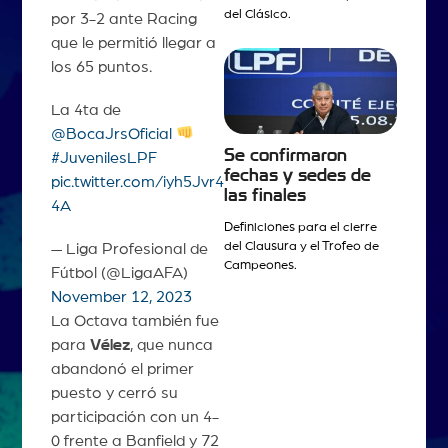
del Clásico.
por 3-2 ante Racing
que le permitió llegar a
los 65 puntos.
La 4ta de
@BocaJrsOficial
Se confirmaron
#JuvenilesLPF
fechas y sedes de
pic.twitter.com/iyh5Jvr4
las finales
4A
Definiciones para el cierre
del Clausura y el Trofeo de
— Liga Profesional de
Campeones.
Fútbol (@LigaAFA)
November 12, 2023
La Octava también fue
para
Vélez
, que nunca
abandonó el primer
puesto y cerró su
participación con un 4-
0 frente a Banfield y 72