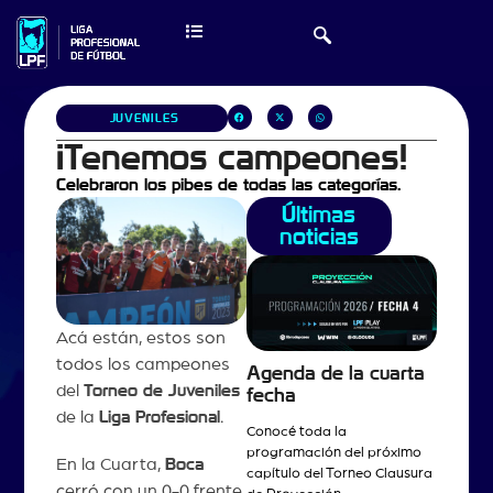
JUVENILES
¡Tenemos campeones!
Celebraron los pibes de todas las categorías.
Últimas
noticias
Acá están, estos son
todos los campeones
Agenda de la cuarta
del
Torneo de Juveniles
fecha
de la
Liga Profesional
.
Conocé toda la
programación del próximo
En la Cuarta,
Boca
capítulo del Torneo Clausura
cerró con un 0-0 frente