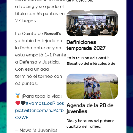
de Proyección.
a Racing y se quedó el
título con 65 puntos en
27 juegos.
La Quinta de
Newell’s
ya había festejado en
Definiciones
la fecha anterior y en
temporada 2027
esta empató 1-1 frente
En la reunión del Comité
a Defensa y Justicia.
Ejecutivo del miércoles 5 de
Con esa unidad
terminó el torneo con
63 puntos.
¡Para toda la vida!
#VamosLosPibes
Agenda de la 20 de
pic.twitter.com/hJACfb
juveniles
O2WF
Días y horarios del próximo
capítulo del Torneo.
— Newell's Juveniles