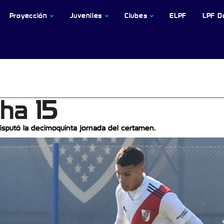
Proyección
Juveniles
Clubes
ELPF
LPF D
cha 15
isputó la decimoquinta jornada del certamen.