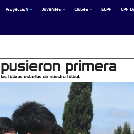
Proyección
Juveniles
Clubes
ELPF
LPF D
 pusieron primera
 futuras estrellas de nuestro fútbol.