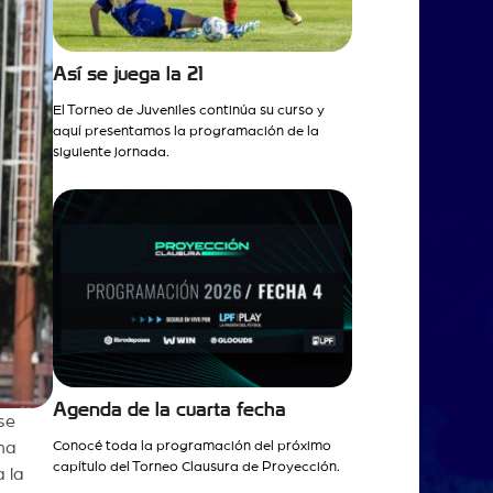
Así se juega la 21
El Torneo de Juveniles continúa su curso y
aquí presentamos la programación de la
siguiente jornada.
Agenda de la cuarta fecha
se
Conocé toda la programación del próximo
na
capítulo del Torneo Clausura de Proyección.
 la