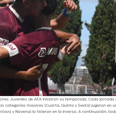
isiones Juveniles de AFA iniciaron su temporada. Cada jornada 
 las categorías mayores (Cuarta, Quinta y Sexta) jugaron en u
tava y Novena) lo hicieron en la inversa. A continuación, toda