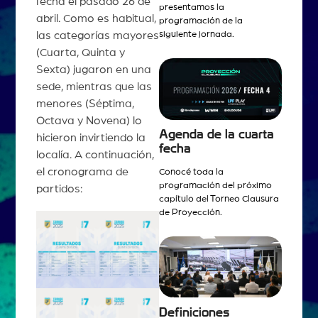
fecha el pasado 26 de
presentamos la
abril. Como es habitual,
programación de la
siguiente jornada.
las categorías mayores
(Cuarta, Quinta y
Sexta) jugaron en una
sede, mientras que las
menores (Séptima,
Octava y Novena) lo
Agenda de la cuarta
hicieron invirtiendo la
fecha
localía. A continuación,
el cronograma de
Conocé toda la
programación del próximo
partidos:
capítulo del Torneo Clausura
de Proyección.
Definiciones