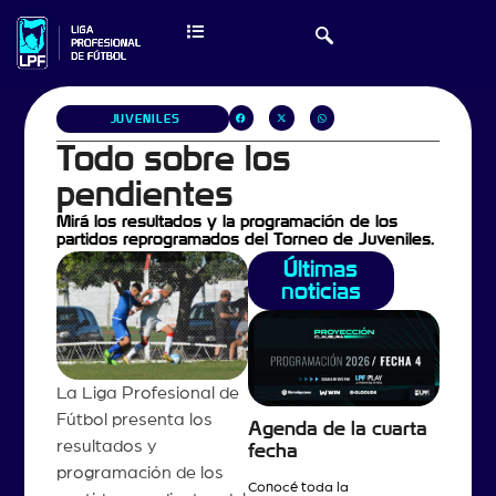
JUVENILES
Todo sobre los
pendientes
Mirá los resultados y la programación de los
partidos reprogramados del Torneo de Juveniles.
Últimas
noticias
La Liga Profesional de
Fútbol presenta los
Agenda de la cuarta
resultados y
fecha
programación de los
Conocé toda la