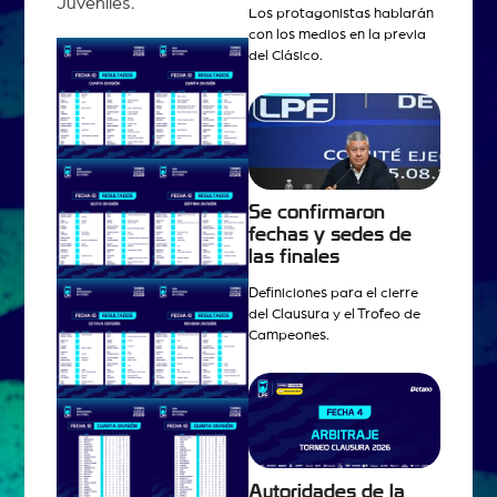
Juveniles.
Los protagonistas hablarán
con los medios en la previa
del Clásico.
Se confirmaron
fechas y sedes de
las finales
Definiciones para el cierre
del Clausura y el Trofeo de
Campeones.
Autoridades de la