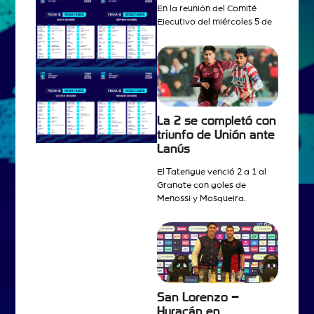
En la reunión del Comité
Ejecutivo del miércoles 5 de
La 2 se completó con
triunfo de Unión ante
Lanús
El Tatengue venció 2 a 1 al
Granate con goles de
Menossi y Mosqueira.
San Lorenzo –
Huracán en