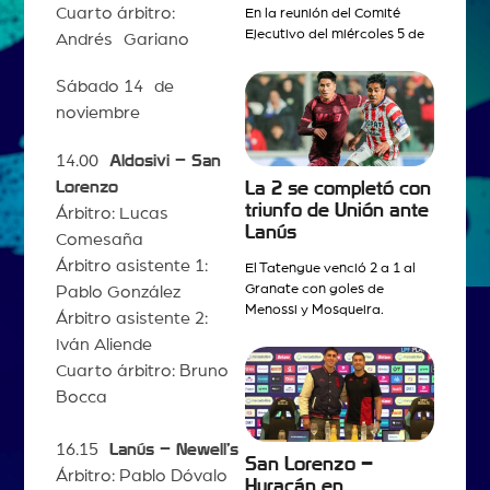
Cuarto árbitro:
En la reunión del Comité
Ejecutivo del miércoles 5 de
Andrés Gariano
Sábado 14 de
noviembre
14.00
Aldosivi – San
Lorenzo
La 2 se completó con
triunfo de Unión ante
Árbitro: Lucas
Lanús
Comesaña
Árbitro asistente 1:
El Tatengue venció 2 a 1 al
Granate con goles de
Pablo González
Menossi y Mosqueira.
Árbitro asistente 2:
Iván Aliende
Cuarto árbitro: Bruno
Bocca
16.15
Lanús – Newell’s
San Lorenzo –
Árbitro: Pablo Dóvalo
Huracán en