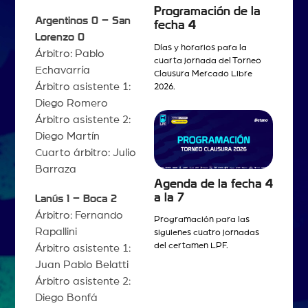
Programación de la
Argentinos 0 – San
fecha 4
Lorenzo 0
Días y horarios para la
Árbitro: Pablo
cuarta jornada del Torneo
Echavarría
Clausura Mercado Libre
Árbitro asistente 1:
2026.
Diego Romero
Árbitro asistente 2:
Diego Martín
Cuarto árbitro: Julio
Barraza
Agenda de la fecha 4
a la 7
Lanús 1 – Boca 2
Árbitro: Fernando
Programación para las
Rapallini
siguienes cuatro jornadas
del certamen LPF.
Árbitro asistente 1:
Juan Pablo Belatti
Árbitro asistente 2:
Diego Bonfá