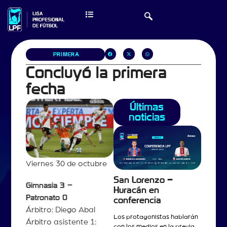
PRIMERA
Concluyó la primera
fecha
Últimas
noticias
Viernes 30 de octubre
San Lorenzo –
Gimnasia 3 –
Huracán en
Patronato
0
conferencia
Árbitro: Diego Abal
Los protagonistas hablarán
Árbitro asistente 1:
con los medios en la previa