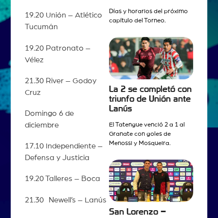
Días y horarios del próximo
19.20 Unión – Atlético
capítulo del Torneo.
Tucumán
19.20 Patronato –
Vélez
21.30 River – Godoy
La 2 se completó con
Cruz
triunfo de Unión ante
Lanús
Domingo 6 de
diciembre
El Tatengue venció 2 a 1 al
Granate con goles de
Menossi y Mosqueira.
17.10 Independiente –
Defensa y Justicia
19.20 Talleres – Boca
21.30 Newell’s – Lanús
San Lorenzo –