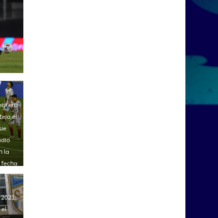
febrero
teja el
que
adio
n la
 fecha
Liga
 2021:
 el