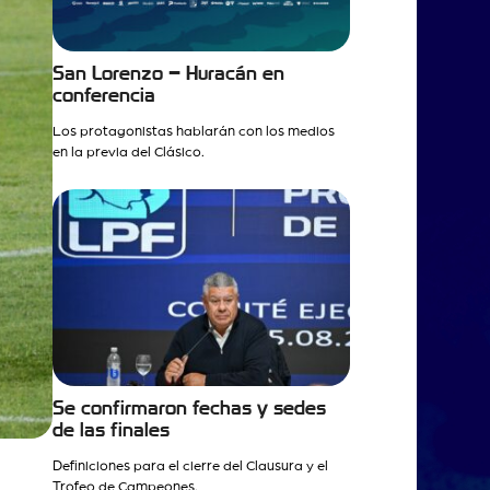
San Lorenzo – Huracán en
conferencia
Los protagonistas hablarán con los medios
en la previa del Clásico.
Se confirmaron fechas y sedes
de las finales
Definiciones para el cierre del Clausura y el
Trofeo de Campeones.