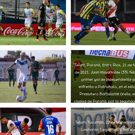
Telam, Paraná, Entre Ríos, 21 de 
de 2021: Juan Insaurralde (33), fes
primer gol de Independiente 
enfrenta a Patronato, en el est
Presbítero Bartolomé Grella, e
ciudad de Paraná, por la segunda
de la zona B de la Copa de la 
Profesional. Foto: Hernán
Telam, Tucumán, 22 de febrero de
Saravia/cf/Telam
Leonardo Sequeira (7), festeja