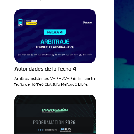
Autoridades de la fecha 4
Árbitros, asistentes, VAR y AVAR de la cuarta
fecha del Torneo Clausura Mercado Libre.