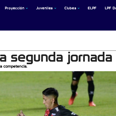
Proyección
Juveniles
Clubes
ELPF
LPF D
la segunda jornada
la competencia.