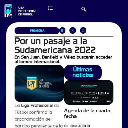
PRIMERA
Por un pasaje a la
Sudamericana 2022
En San Juan, Banfield y Vélez buscarán acceder
al torneo internacional.
Últimas
noticias
La
Liga Profesional
de
Agenda de la cuarta
Fútbol confirmó la
fecha
programación del
partido pendiente de la
Conocé toda la