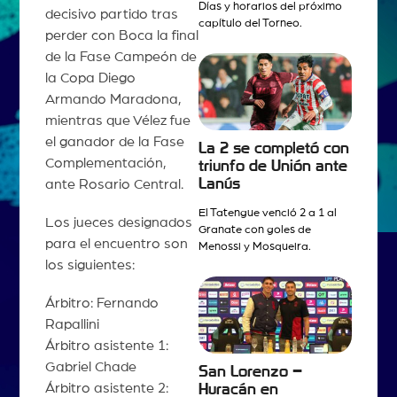
Días y horarios del próximo
decisivo partido tras
capítulo del Torneo.
perder con Boca la final
de la Fase Campeón de
la Copa Diego
Armando Maradona,
mientras que Vélez fue
el ganador de la Fase
La 2 se completó con
Complementación,
triunfo de Unión ante
Lanús
ante Rosario Central.
El Tatengue venció 2 a 1 al
Los jueces designados
Granate con goles de
para el encuentro son
Menossi y Mosqueira.
los siguientes:
Árbitro: Fernando
Rapallini
Árbitro asistente 1:
Gabriel Chade
San Lorenzo –
Árbitro asistente 2:
Huracán en