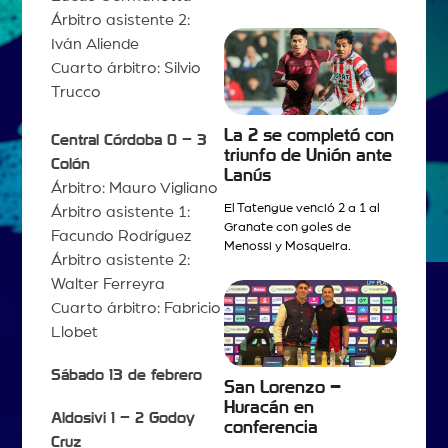
Árbitro asistente 2:
Iván Aliende
Cuarto árbitro: Silvio
Trucco
La 2 se completó con
Central Córdoba 0 – 3
triunfo de Unión ante
Colón
Lanús
Árbitro: Mauro Vigliano
El Tatengue venció 2 a 1 al
Árbitro asistente 1:
Granate con goles de
Facundo Rodríguez
Menossi y Mosqueira.
Árbitro asistente 2:
Walter Ferreyra
Cuarto árbitro: Fabricio
Llobet
Sábado 13 de febrero
San Lorenzo –
Huracán en
Aldosivi 1 – 2 Godoy
conferencia
Cruz