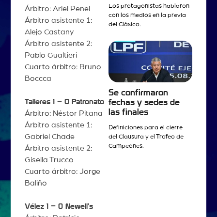
Los protagonistas hablaron
Árbitro: Ariel Penel
con los medios en la previa
Árbitro asistente 1:
del Clásico.
Alejo Castany
Árbitro asistente 2:
Pablo Gualtieri
Cuarto árbitro: Bruno
Boccca
Se confirmaron
Talleres 1 – 0 Patronato
fechas y sedes de
las finales
Árbitro: Néstor Pitana
Árbitro asistente 1:
Definiciones para el cierre
Gabriel Chade
del Clausura y el Trofeo de
Campeones.
Árbitro asistente 2:
Gisella Trucco
Cuarto árbitro: Jorge
Baliño
Vélez 1 – 0 Newell’s