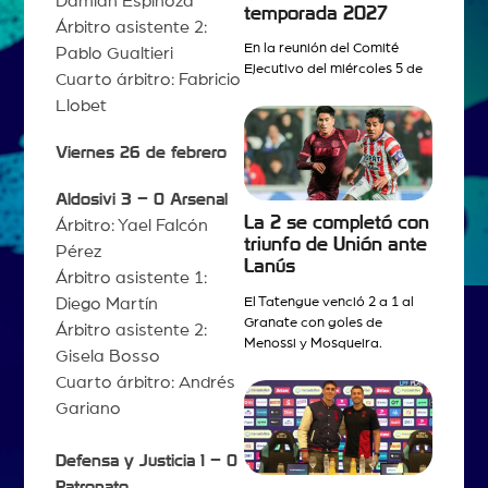
Damián Espinoza
temporada 2027
Árbitro asistente 2:
En la reunión del Comité
Pablo Gualtieri
Ejecutivo del miércoles 5 de
Cuarto árbitro: Fabricio
Llobet
Viernes 26 de febrero
Aldosivi 3 – 0 Arsenal
La 2 se completó con
Árbitro: Yael Falcón
triunfo de Unión ante
Pérez
Lanús
Árbitro asistente 1:
El Tatengue venció 2 a 1 al
Diego Martín
Granate con goles de
Árbitro asistente 2:
Menossi y Mosqueira.
Gisela Bosso
Cuarto árbitro: Andrés
Gariano
Defensa y Justicia 1 – 0
Patronato