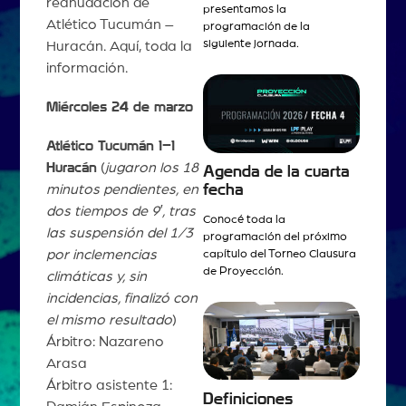
reanudación de
presentamos la
Atlético Tucumán –
programación de la
siguiente jornada.
Huracán. Aquí, toda la
información.
Miércoles 24 de marzo
Atlético Tucumán 1–1
Huracán
(
jugaron los 18
Agenda de la cuarta
fecha
minutos pendientes, en
dos tiempos de 9′, tras
Conocé toda la
las suspensión del 1/3
programación del próximo
por inclemencias
capítulo del Torneo Clausura
de Proyección.
climáticas
y, sin
incidencias, finalizó con
el mismo resultado
)
Árbitro: Nazareno
Arasa
Árbitro asistente 1:
Definiciones