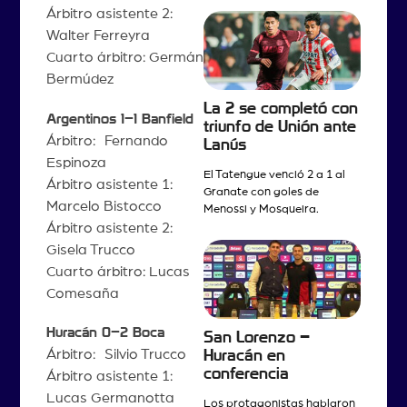
Árbitro asistente 2:
Walter Ferreyra
Cuarto árbitro: Germán
Bermúdez
La 2 se completó con
Argentinos 1–1 Banfield
triunfo de Unión ante
Árbitro: Fernando
Lanús
Espinoza
El Tatengue venció 2 a 1 al
Árbitro asistente 1:
Granate con goles de
Marcelo Bistocco
Menossi y Mosqueira.
Árbitro asistente 2:
Gisela Trucco
Cuarto árbitro: Lucas
Comesaña
Huracán 0–2 Boca
San Lorenzo –
Árbitro: Silvio Trucco
Huracán en
conferencia
Árbitro asistente 1:
Lucas Germanotta
Los protagonistas hablaron