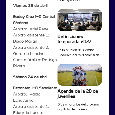
de Proyección.
Viernes 23 de abril
Godoy Cruz 1–0 Central
Córdoba
Árbitro: Ariel Penel
Árbitro asistente 1:
Definiciones
Diego Martín
temporada 2027
Árbitro asistente 2:
En la reunión del Comité
Gerardo Lencina
Ejecutivo del miércoles 5 de
Cuarto árbitro: Rodrigo
Rivero
Sábado 24 de abril
Patronato 1–0 Sarmiento
Agenda de la 20 de
Árbitro: Pablo
juveniles
Echavarría
Días y horarios del próximo
Árbitro asistente 1:
capítulo del Torneo.
Eduardo Lucero