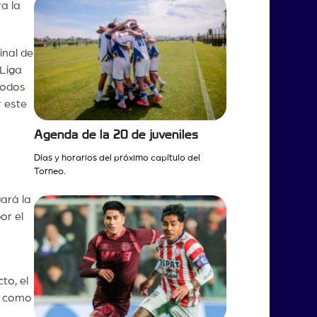
ra la
inal de
 Liga
todos
r este
Agenda de la 20 de juveniles
Días y horarios del próximo capítulo del
Torneo.
gará la
or el
to, el
l como