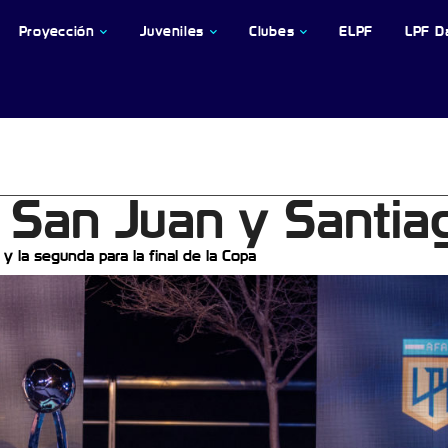
Proyección
Juveniles
Clubes
ELPF
LPF D
n San Juan y Santia
y la segunda para la final de la Copa