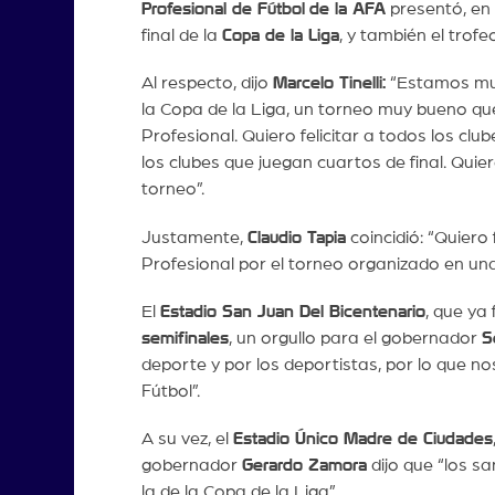
Profesional de Fútbol
de la AFA
presentó, en l
final de la
Copa de la Liga
, y también el trofe
Al respecto, dijo
Marcelo Tinelli:
“Estamos muy 
la Copa de la Liga, un torneo muy bueno que
Profesional. Quiero felicitar a todos los cl
los clubes que juegan cuartos de final. Quier
torneo”.
Justamente,
Claudio Tapia
coincidió: “Quiero 
Profesional por el torneo organizado en u
El
Estadio San Juan Del Bicentenario
, que ya
semifinales
, un orgullo para el gobernador
S
deporte y por los deportistas, por lo que nos
Fútbol”.
A su vez, el
Estadio Único Madre de Ciudades
gobernador
Gerardo Zamora
dijo que “los s
la de la Copa de la Liga”.