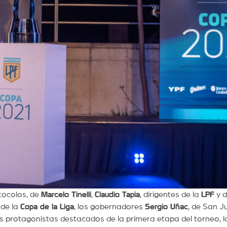
otocolos, de
Marcelo Tinelli
,
Claudio Tapia
, dirigentes de la
LPF
y d
 de la
Copa de la Liga
, los gobernadores
Sergio Uñac
, de San J
los protagonistas destacados de la primera etapa del torneo, 