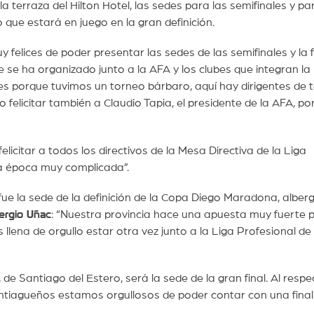
a terraza del Hilton Hotel, las sedes para las semifinales y pa
o que estará en juego en la gran definición.
felices de poder presentar las sedes de las semifinales y la f
 se ha organizado junto a la AFA y los clubes que integran la
ubes porque tuvimos un torneo bárbaro, aquí hay dirigentes de 
o felicitar también a Claudio Tapia, el presidente de la AFA, po
felicitar a todos los directivos de la Mesa Directiva de la Liga
na época muy complicada”.
 fue la sede de la definición de la Copa Diego Maradona, alber
ergio Uñac
: “Nuestra provincia hace una apuesta muy fuerte p
 llena de orgullo estar otra vez junto a la Liga Profesional de
, de Santiago del Estero, será la sede de la gran final. Al respec
antiagueños estamos orgullosos de poder contar con una fina