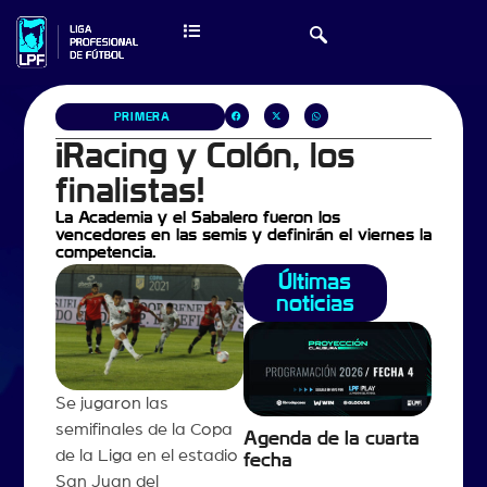
PRIMERA
¡Racing y Colón, los
finalistas!
La Academia y el Sabalero fueron los
vencedores en las semis y definirán el viernes la
competencia.
Últimas
noticias
Se jugaron las
semifinales de la Copa
Agenda de la cuarta
de la Liga en el estadio
fecha
San Juan del