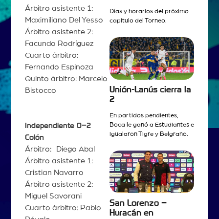
Árbitro asistente 1:
Días y horarios del próximo
Maximiliano Del Yesso
capítulo del Torneo.
Árbitro asistente 2:
Facundo Rodríguez
Cuarto árbitro:
Fernando Espinoza
Quinto árbitro: Marcelo
Unión-Lanús cierra la
Bistocco
2
En partidos pendientes,
Boca le ganó a Estudiantes e
Independiente 0–2
igualaron Tigre y Belgrano.
Colón
Árbitro: Diego Abal
Árbitro asistente 1:
Cristian Navarro
Árbitro asistente 2:
Miguel Savorani
San Lorenzo –
Cuarto árbitro: Pablo
Huracán en