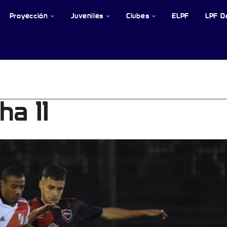
Proyección
Juveniles
Clubes
ELPF
LPF D
ha 11