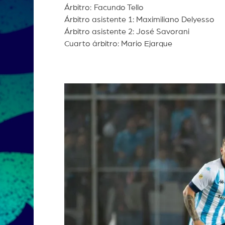
Árbitro:
Facundo Tello
Árbitro asistente 1: Maximiliano Delyesso
Árbitro asistente 2: José Savorani
Cuarto árbitro: Mario Ejarque