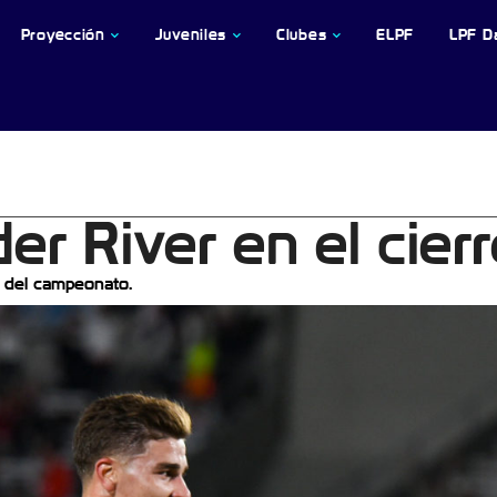
Proyección
Juveniles
Clubes
ELPF
LPF D
íder River en el cier
6 del campeonato.