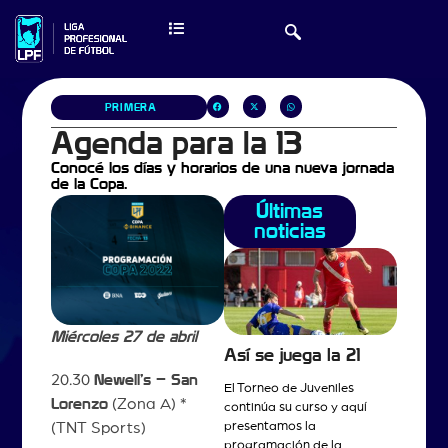
PRIMERA
Agenda para la 13
Conocé los días y horarios de una nueva jornada
de la Copa.
Últimas
noticias
Miércoles 27 de abril
Así se juega la 21
20.30
Newell’s – San
El Torneo de Juveniles
Lorenzo
(Zona A) *
continúa su curso y aquí
presentamos la
(TNT Sports)
programación de la