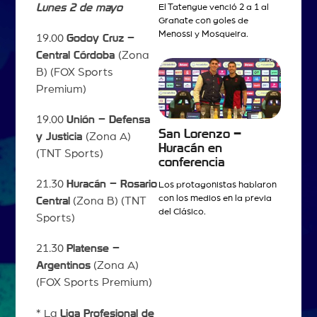
Lunes 2 de mayo
El Tatengue venció 2 a 1 al
Granate con goles de
Menossi y Mosqueira.
19.00
Godoy Cruz –
Central Córdoba
(Zona
B) (FOX Sports
Premium)
19.00
Unión – Defensa
San Lorenzo –
y Justicia
(Zona A)
Huracán en
(TNT Sports)
conferencia
21.30
Huracán – Rosario
Los protagonistas hablaron
con los medios en la previa
Central
(Zona B) (TNT
del Clásico.
Sports)
21.30
Platense –
Argentinos
(Zona A)
(FOX Sports Premium)
* La
Liga Profesional de