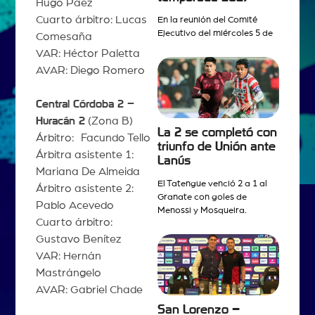
Hugo Páez
Cuarto árbitro: Lucas
En la reunión del Comité
Ejecutivo del miércoles 5 de
Comesaña
VAR: Héctor Paletta
AVAR: Diego Romero
Central Córdoba 2 –
Huracán 2
(Zona B)
La 2 se completó con
Árbitro: Facundo Tello
triunfo de Unión ante
Árbitra asistente 1:
Lanús
Mariana De Almeida
El Tatengue venció 2 a 1 al
Árbitro asistente 2:
Granate con goles de
Pablo Acevedo
Menossi y Mosqueira.
Cuarto árbitro:
Gustavo Benítez
VAR: Hernán
Mastrángelo
AVAR: Gabriel Chade
San Lorenzo –