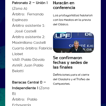
Huracán en
Patronato 2 – Unión 1
conferencia
(Zona A)
Árbitro: Fernando
Los protagonistas hablaron
Espinoza
con los medios en la previa
del Clásico.
Árbitro asistente 1:
José Castelli
Árbitro asistente 2:
Maximiliano Castelli
Cuarto árbitro: Fabricio
Llobet
Se confirmaron
VAR: Pablo Dóvalo
fechas y sedes de
AVAR: Juan Pablo
las finales
Belatti
Definiciones para el cierre
del Clausura y el Trofeo de
Barracas Central 0 –
Campeones.
Independiente 1
(Zona
B)
Árbitro: Pablo
Echavarría