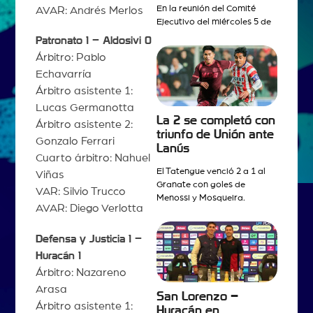
En la reunión del Comité
AVAR: Andrés Merlos
Ejecutivo del miércoles 5 de
Patronato 1 – Aldosivi 0
Árbitro: Pablo
Echavarría
Árbitro asistente 1:
Lucas Germanotta
La 2 se completó con
Árbitro asistente 2:
triunfo de Unión ante
Gonzalo Ferrari
Lanús
Cuarto árbitro: Nahuel
El Tatengue venció 2 a 1 al
Viñas
Granate con goles de
VAR: Silvio Trucco
Menossi y Mosqueira.
AVAR: Diego Verlotta
Defensa y Justicia 1 –
Huracán 1
Árbitro: Nazareno
Arasa
San Lorenzo –
Árbitro asistente 1:
Huracán en