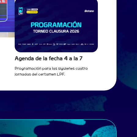
Agenda de la fecha 4 a la 7
Programación para las siguienes cuatro
jornadas del certamen LPF.