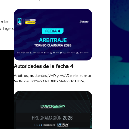
redes
 Tigre.
Autoridades de la fecha 4
Árbitros, asistentes, VAR y AVAR de la cuarta
fecha del Torneo Clausura Mercado Libre.