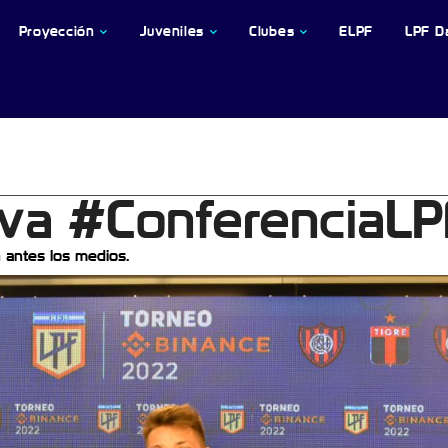
Proyección
Juveniles
Clubes
ELPF
LPF D
va #ConferenciaLP
 antes los medios.