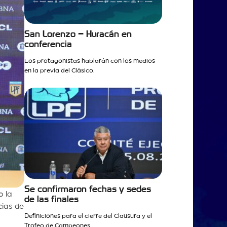
San Lorenzo – Huracán en
conferencia
Los protagonistas hablarán con los medios
en la previa del Clásico.
Se confirmaron fechas y sedes
o la
de las finales
cias de
Definiciones para el cierre del Clausura y el
Trofeo de Campeones.