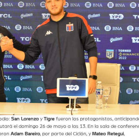
odio:
San Lorenzo
y
Tigre
fueron los protagonistas, anticipand
utará el domingo 26 de mayo a las 13. En la sala de conferen
ueron
Adam Bareiro
, por parte del Ciclón, y
Mateo Retegui
,