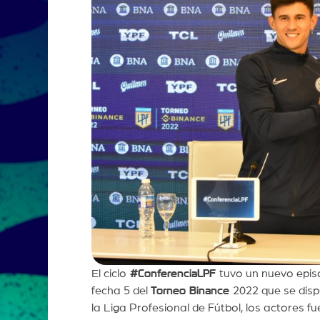
El ciclo
#ConferenciaLPF
tuvo un nuevo epis
fecha 5 del
Torneo Binance
2022 que se disp
la Liga Profesional de Fútbol, los actores f