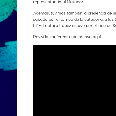
representando al Matador.
Además, tuvimos también la presencia de un
sábado por el torneo de la categoría, a las
LPF: Lautaro López estuvo por el lado de S
Reviví la conferencia de prensa aquí.