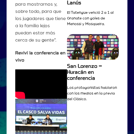
Lanús
para mostrarnos y,
sobre todo, para que
El Tatengue venció 2 a 1 al
los jugadores que tiene
Granate con goles de
Menossi y Mosqueira.
a la familia lejos
puedan estar más
cerca de su gente”.
Reviví la conferencia en
vivo
San Lorenzo –
Huracán en
conferencia
Los protagonistas hablaron
con los medios en la previa
del Clásico.