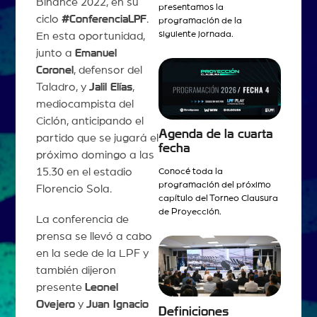
Binance 2022, en su
presentamos la
ciclo
#ConferenciaLPF
.
programación de la
siguiente jornada.
En esta oportunidad,
junto a
Emanuel
Coronel
, defensor del
Taladro, y
Jalil Elías
,
mediocampista del
Ciclón, anticipando el
Agenda de la cuarta
partido que se jugará el
fecha
próximo domingo a las
15.30 en el estadio
Conocé toda la
programación del próximo
Florencio Sola.
capítulo del Torneo Clausura
de Proyección.
La conferencia de
prensa se llevó a cabo
en la sede de la LPF y
también dijeron
presente
Leonel
Ovejero
y
Juan Ignacio
Definiciones