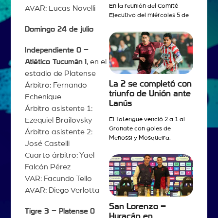
En la reunión del Comité
AVAR: Lucas Novelli
Ejecutivo del miércoles 5 de
Domingo 24 de julio
Independiente 0 –
Atlético Tucumán
1
, en el
estadio de Platense
La 2 se completó con
Árbitro: Fernando
triunfo de Unión ante
Echenique
Lanús
Árbitro asistente 1:
El Tatengue venció 2 a 1 al
Ezequiel Brailovsky
Granate con goles de
Árbitro asistente 2:
Menossi y Mosqueira.
José Castelli
Cuarto árbitro: Yael
Falcón Pérez
VAR: Facundo Tello
AVAR: Diego Verlotta
San Lorenzo –
Tigre 3 – Platense
0
Huracán en