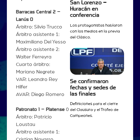
San Lorenzo –
Huracán en
Barracas Central 2 –
conferencia
Lanús
0
Los protagonistas hablaron
Árbitro: Silvio Trucco
con los medios en la previa
Árbitro asistente 1:
del Clásico.
Maximiliano Del Yesso
Árbitro asistente 2:
Walter Ferreyra
Cuarto árbitro:
Mariano Negrete
VAR: Leandro Rey
Se confirmaron
Hilfer
fechas y sedes de
las finales
AVAR: Diego Romero
Definiciones para el cierre
Patronato 1 – Platense
0
del Clausura y el Trofeo de
Campeones.
Árbitro: Patricio
Loustau
Árbitro asistente 1:
Cristian Navarro