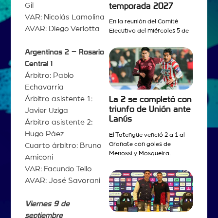
Gil
temporada 2027
VAR: Nicolás Lamolina
En la reunión del Comité
AVAR: Diego Verlotta
Ejecutivo del miércoles 5 de
Argentinos 2 – Rosario
Central 1
Árbitro: Pablo
Echavarría
Árbitro asistente 1:
La 2 se completó con
triunfo de Unión ante
Javier Uziga
Lanús
Árbitro asistente 2:
Hugo Páez
El Tatengue venció 2 a 1 al
Granate con goles de
Cuarto árbitro: Bruno
Menossi y Mosqueira.
Amiconi
VAR: Facundo Tello
AVAR: José Savorani
Viernes 9 de
septiembre