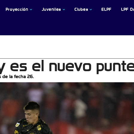
Proyección
Juveniles
Clubes
ELPF
LPF D
y es el nuevo punt
 de la fecha 26.