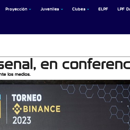
Proyección
Juveniles
Clubes
ELPF
LPF D
rsenal, en conferenc
nte los medios.