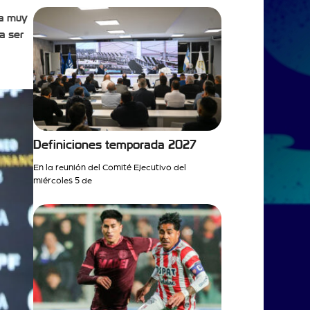
a muy
a ser
Definiciones temporada 2027
En la reunión del Comité Ejecutivo del
miércoles 5 de