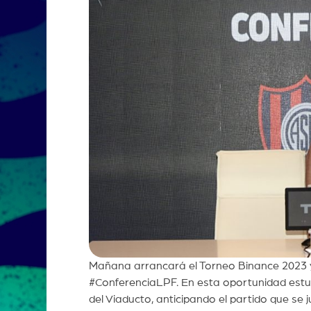
Mañana arrancará el Torneo Binance 2023 y 
#ConferenciaLPF. En esta oportunidad estuv
del Viaducto, anticipando el partido que se 