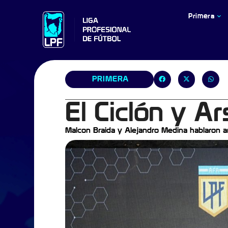
Primera
PRIMERA
El Ciclón y A
Malcon Braida y Alejandro Medina hablaron a