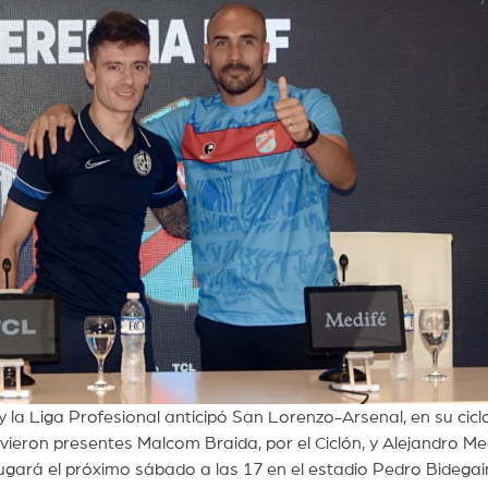
la Liga Profesional anticipó San Lorenzo-Arsenal, en su cicl
ieron presentes Malcom Braida, por el Ciclón, y Alejandro Me
jugará el próximo sábado a las 17 en el estadio Pedro Bidegai