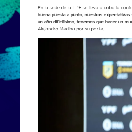
En la sede de la LPF se llevó a cabo la con
buena puesta a punto, nuestras expectativas 
un año dificilísimo, tenemos que hacer un m
Alejandro Medina por su parte.