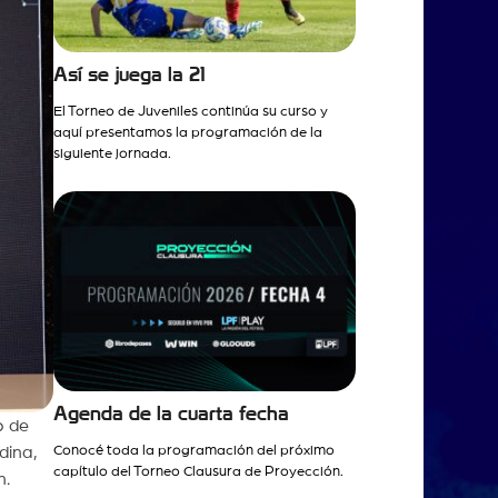
Así se juega la 21
El Torneo de Juveniles continúa su curso y
aquí presentamos la programación de la
siguiente jornada.
Agenda de la cuarta fecha
o de
dina,
Conocé toda la programación del próximo
capítulo del Torneo Clausura de Proyección.
n.